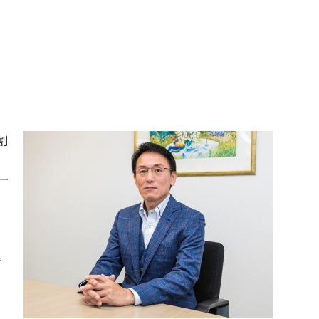
割
ー
丸