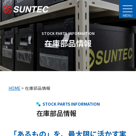
t
o
g
g
l
e
STOCK PARTS INFORMATION
n
a
在庫部品情報
v
i
g
a
t
i
o
n
HOME
>
在庫部品情報
STOCK PARTS INFORMATION
在庫部品情報
「あるもの」を、最大限に活かす実