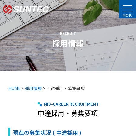
t
o
g
g
l
e
RECRUIT
n
a
採用情報
v
i
g
a
t
i
o
n
HOME
>
採用情報
>
中途採用・募集事項
MID-CAREER RECRUITMENT
中途採用・募集要項
現在の募集状況 ( 中途採用 )