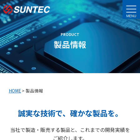
t
o
g
g
l
e
PRODUCT
n
a
製品情報
v
i
g
a
t
i
o
n
HOME
>
製品情報
誠実な技術で、確かな製品を。
当社で製造・販売する製品と、これまでの開発実績を
ご紹介します。