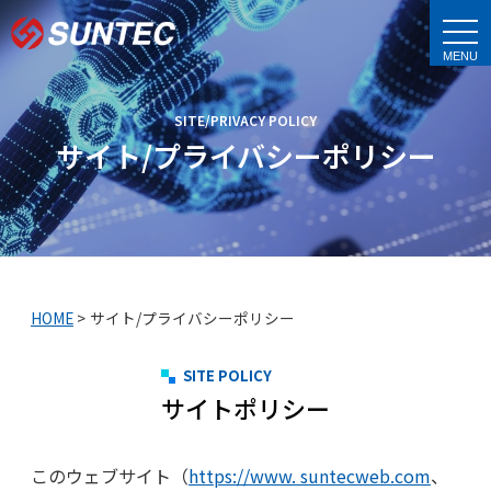
t
o
g
g
l
e
SITE/PRIVACY POLICY
n
a
サイト/プライバシーポリシー
v
i
g
a
t
i
o
n
HOME
>
サイト/プライバシーポリシー
SITE POLICY
サイトポリシー
このウェブサイト（
https://www. suntecweb.com
、